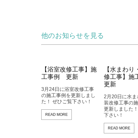
他のお知らせを見る
交換工事】施工
【浴室改修工事】施
【水まわり
更新
工事例 更新
修工事】
更新
IH交換工事の施
3月24日に浴室改修工事
更新しました！
の施工事例を更新しまし
2月20日に水
下さい！
た！ ぜひご覧下さい！
装改修工事の
更新しました！
ORE
READ MORE
下さい！
READ MORE