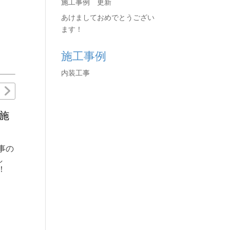
施工事例 更新
あけましておめでとうござい
ます！
施工事例
内装工事
施
【リノベーション工
【マンション浴室・
事】施工事例 更新
洗面所改修工事】施
工事例 更新
事の
8月1日にリノベーション
し
工事の施工事例を更新し
7月28日にマンション浴
！
ました！ ぜひご覧下さ
室・洗面所改修工事の施
い！
工事例を更新しました！
4室とってもキレイにな
READ MORE
りました。ぜひご覧下さ
い！